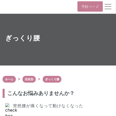
予約ページ
営業時間
年中無休 11時~22時 / 日祝 10時~19時
月
火
水
木
金
土
日/祝
ぎっくり腰
11:00~22:00
10:00~19:00
年中無休 11時~22時 / 日祝 10時~19時
03-6455-4057
Tel.
ホーム
症状別
ぎっくり腰
〒107-0061
東京都港区北青山3丁目5番9号
カプリ北青山5階
こんなお悩みありませんか？
表参道駅（A3番出口）から徒歩2分
外苑前駅（銀座線3番出口）から徒歩6分
突然腰が痛くなって動けなくなった
Google Maps