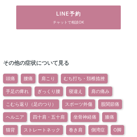
LINE予約
チャットで相談OK
その他の症状について見る
頭痛
腰痛
肩こり
むち打ち・頚椎捻挫
手足の痺れ
ぎっくり腰
寝違え
肩の痛み
こむら返り（足のつり）
スポーツ外傷
股関節痛
ヘルニア
四十肩・五十肩
坐骨神経痛
膝痛
猫背
ストレートネック
巻き肩
側湾症
O脚