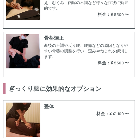
え、むくみ、内臓の不調など様々な症状に効果
的です。
料金：¥
〜
5500
骨盤矯正
産後の不調や反り腰、腰痛などの原因となりや
すい骨盤の調整を行い、歪みやねじれを解消し
ます。
料金：¥
〜
5500
ぎっくり腰
に効果的なオプション
整体
料金：¥
〜
¥1,100