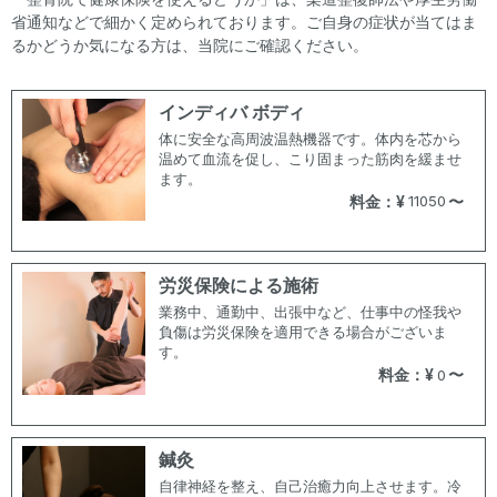
省通知などで細かく定められております。ご自身の症状が当てはま
るかどうか気になる方は、当院にご確認ください。
インディバ ボディ
体に安全な高周波温熱機器です。体内を芯から
温めて血流を促し、こり固まった筋肉を緩ませ
ます。
料金：¥
〜
11050
労災保険による施術
業務中、通勤中、出張中など、仕事中の怪我や
負傷は労災保険を適用できる場合がございま
す。
料金：¥
〜
0
鍼灸
自律神経を整え、自己治癒力向上させます。冷