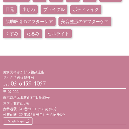
目元
小じわ
ブライダル
ボディメイク
脂肪吸引のアフターケア
美容整形のアフターケア
くすみ
たるみ
セルライト
国家資格者が行う絶品施術
ポルクス鍼灸整骨院
03-6455-4057
Tel.
〒107-0061
東京都港区北青山3丁目5番9号
カプリ北青山5階
表参道駅（A3番出口）から徒歩2分
外苑前駅（銀座線3番出口）から徒歩6分
Google Maps