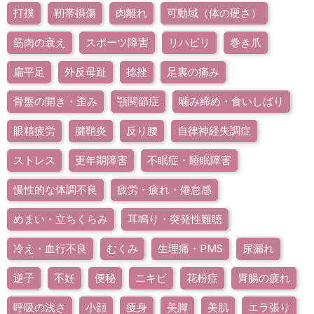
打撲
靭帯損傷
肉離れ
可動域（体の硬さ）
筋肉の衰え
スポーツ障害
リハビリ
巻き爪
扁平足
外反母趾
捻挫
足裏の痛み
骨盤の開き・歪み
顎関節症
噛み締め・食いしばり
眼精疲労
腱鞘炎
反り腰
自律神経失調症
ストレス
更年期障害
不眠症・睡眠障害
慢性的な体調不良
疲労・疲れ・倦怠感
めまい・立ちくらみ
耳鳴り・突発性難聴
冷え・血行不良
むくみ
生理痛・PMS
尿漏れ
逆子
不妊
便秘
ニキビ
花粉症
胃腸の疲れ
呼吸の浅さ
小顔
痩身
美脚
美肌
エラ張り