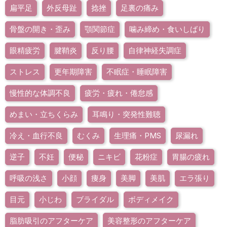
扁平足
外反母趾
捻挫
足裏の痛み
骨盤の開き・歪み
顎関節症
噛み締め・食いしばり
眼精疲労
腱鞘炎
反り腰
自律神経失調症
ストレス
更年期障害
不眠症・睡眠障害
慢性的な体調不良
疲労・疲れ・倦怠感
めまい・立ちくらみ
耳鳴り・突発性難聴
冷え・血行不良
むくみ
生理痛・PMS
尿漏れ
逆子
不妊
便秘
ニキビ
花粉症
胃腸の疲れ
呼吸の浅さ
小顔
痩身
美脚
美肌
エラ張り
目元
小じわ
ブライダル
ボディメイク
脂肪吸引のアフターケア
美容整形のアフターケア