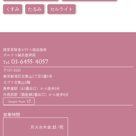
くすみ
たるみ
セルライト
国家資格者が行う絶品施術
ポルクス鍼灸整骨院
03-6455-4057
Tel.
〒107-0061
東京都港区北青山3丁目5番9号
カプリ北青山5階
表参道駅（A3番出口）から徒歩2分
外苑前駅（銀座線3番出口）から徒歩6分
Google Maps
営業時間
月
火
水
木
金
土
日/祝