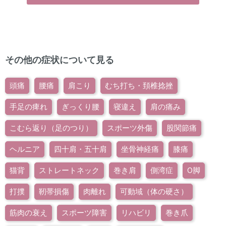
その他の症状について見る
頭痛
腰痛
肩こり
むち打ち・頚椎捻挫
手足の痺れ
ぎっくり腰
寝違え
肩の痛み
こむら返り（足のつり）
スポーツ外傷
股関節痛
ヘルニア
四十肩・五十肩
坐骨神経痛
膝痛
猫背
ストレートネック
巻き肩
側湾症
O脚
打撲
靭帯損傷
肉離れ
可動域（体の硬さ）
筋肉の衰え
スポーツ障害
リハビリ
巻き爪