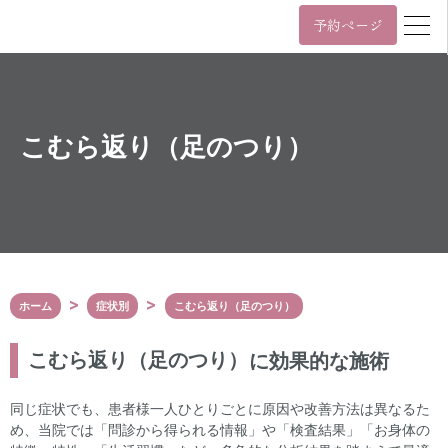
予約ページ
営業時間
年中無休 11時~22時 / 日祝 10時~19時
月
火
水
木
金
土
日/祝
こむら返り（足のつり）
11:00~22:00
10:00~19:00
年中無休 11時~22時 / 日祝 10時~19時
03-6455-4057
Tel.
ホーム
症状別
こむら返り（足のつり）
〒107-0061
東京都港区北青山3丁目5番9号
カプリ北青山5階
こむら返り（足のつり）
に効果的な施術
表参道駅（A3番出口）から徒歩2分
外苑前駅（銀座線3番出口）から徒歩6分
同じ症状でも、患者様一人ひとりごとに原因や改善方法は異なるた
Google Maps
め、当院では「問診から得られる情報」や「検査結果」「お身体の