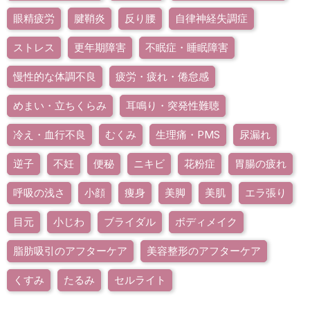
眼精疲労
腱鞘炎
反り腰
自律神経失調症
ストレス
更年期障害
不眠症・睡眠障害
慢性的な体調不良
疲労・疲れ・倦怠感
めまい・立ちくらみ
耳鳴り・突発性難聴
冷え・血行不良
むくみ
生理痛・PMS
尿漏れ
逆子
不妊
便秘
ニキビ
花粉症
胃腸の疲れ
呼吸の浅さ
小顔
痩身
美脚
美肌
エラ張り
目元
小じわ
ブライダル
ボディメイク
脂肪吸引のアフターケア
美容整形のアフターケア
くすみ
たるみ
セルライト