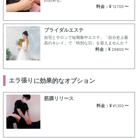
白効果も。
料金：¥
〜
12700
ブライダルエステ
自宅とサロンで短期集中エステ。「自分史上最
高のキレイ」で「特別な日」を迎えませんか？
料金：¥
〜
29800
エラ張り
に効果的なオプション
筋膜リリース
料金：¥
〜
¥1,100