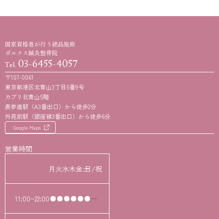
国家資格者が行う絶品施術
ポルクス鍼灸整骨院
03-6455-4057
Tel.
〒107-0061
東京都港区北青山3丁目5番9号
カプリ北青山5階
表参道駅（A3番出口）から徒歩2分
外苑前駅（銀座線3番出口）から徒歩6分
Google Maps
営業時間
月
火
水
木
金
土
日/祝
11:00~22:00