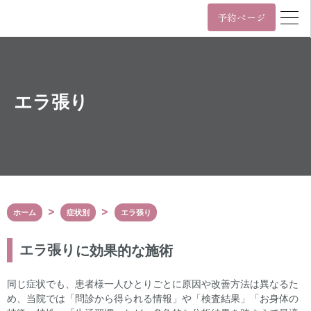
予約ページ
営業時間
年中無休 11時~22時 / 日祝 10時~19時
月
火
水
木
金
土
日/祝
エラ張り
11:00~22:00
10:00~19:00
年中無休 11時~22時 / 日祝 10時~19時
03-6455-4057
Tel.
ホーム
症状別
エラ張り
〒107-0061
東京都港区北青山3丁目5番9号
カプリ北青山5階
エラ張り
に効果的な施術
表参道駅（A3番出口）から徒歩2分
外苑前駅（銀座線3番出口）から徒歩6分
同じ症状でも、患者様一人ひとりごとに原因や改善方法は異なるた
Google Maps
め、当院では「問診から得られる情報」や「検査結果」「お身体の