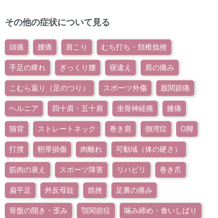
その他の症状について見る
頭痛
腰痛
肩こり
むち打ち・頚椎捻挫
手足の痺れ
ぎっくり腰
寝違え
肩の痛み
こむら返り（足のつり）
スポーツ外傷
股関節痛
ヘルニア
四十肩・五十肩
坐骨神経痛
膝痛
猫背
ストレートネック
巻き肩
側湾症
O脚
打撲
靭帯損傷
肉離れ
可動域（体の硬さ）
筋肉の衰え
スポーツ障害
リハビリ
巻き爪
扁平足
外反母趾
捻挫
足裏の痛み
骨盤の開き・歪み
顎関節症
噛み締め・食いしばり