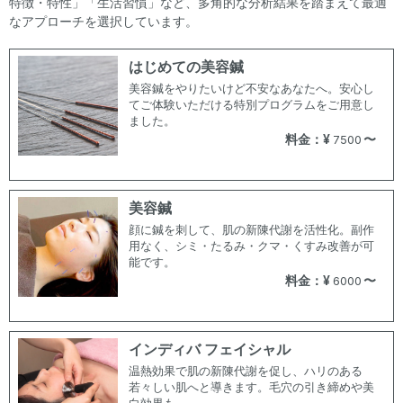
特徴・特性」「生活習慣」など、多角的な分析結果を踏まえて最適
なアプローチを選択しています。
はじめての美容鍼
美容鍼をやりたいけど不安なあなたへ。安心し
てご体験いただける特別プログラムをご用意し
ました。
料金：¥
〜
7500
美容鍼
顔に鍼を刺して、肌の新陳代謝を活性化。副作
用なく、シミ・たるみ・クマ・くすみ改善が可
能です。
料金：¥
〜
6000
インディバ フェイシャル
温熱効果で肌の新陳代謝を促し、ハリのある
若々しい肌へと導きます。毛穴の引き締めや美