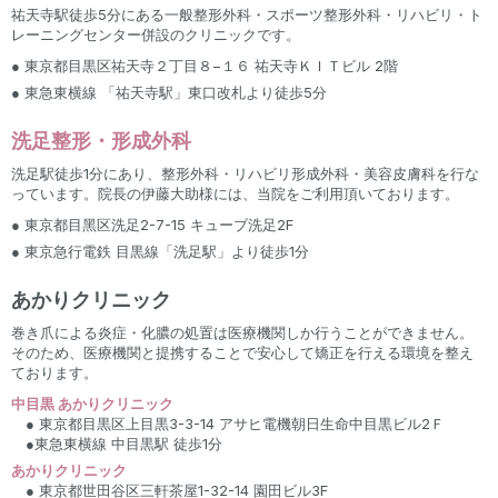
祐天寺駅徒歩5分にある一般整形外科・スポーツ整形外科・リハビリ・ト
レーニングセンター併設のクリニックです。
● 東京都目黒区祐天寺２丁目８−１６ 祐天寺ＫＩＴビル 2階
● 東急東横線 「祐天寺駅」東口改札より徒歩5分
洗足整形・形成外科
洗足駅徒歩1分にあり、整形外科・リハビリ形成外科・美容皮膚科を行な
っています。院長の伊藤大助様には、当院をご利用頂いております。
● 東京都⽬⿊区洗⾜2-7-15 キューブ洗⾜2F
● 東京急行電鉄 目黒線「洗足駅」より徒歩1分
あかりクリニック
巻き爪による炎症・化膿の処置は医療機関しか行うことができません。
そのため、医療機関と提携することで安心して矯正を行える環境を整え
ております。
中目黒 あかりクリニック
● 東京都目黒区上目黒3-3-14 アサヒ電機朝日生命中目黒ビル2Ｆ
●東急東横線 中目黒駅 徒歩1分‍
あかりクリニック
● 東京都世田谷区三軒茶屋1-32-14 園田ビル3F