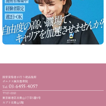
国家資格者が行う絶品施術
ポルクス鍼灸整骨院
03-6455-4057
Tel.
〒107-0061
東京都港区北青山3丁目5番9号
カプリ北青山5階