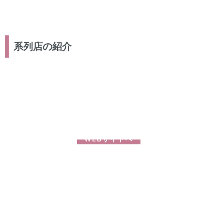
系列店の紹介
スターズ鍼灸整骨院
たまプラーザ
WEBサイトへ
スターズ鍼灸整骨院