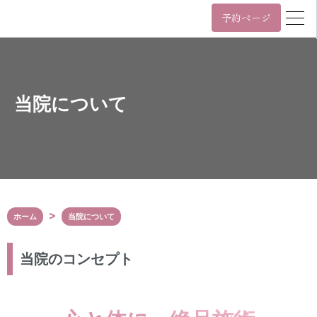
予約ページ
営業時間
年中無休 11時~22時 / 日祝 10時~19時
月
火
水
木
金
土
日/祝
当院について
11:00~22:00
10:00~19:00
年中無休 11時~22時 / 日祝 10時~19時
03-6455-4057
Tel.
ホーム
当院について
〒107-0061
東京都港区北青山3丁目5番9号
カプリ北青山5階
当院のコンセプト
表参道駅（A3番出口）から徒歩2分
外苑前駅（銀座線3番出口）から徒歩6分
Google Maps