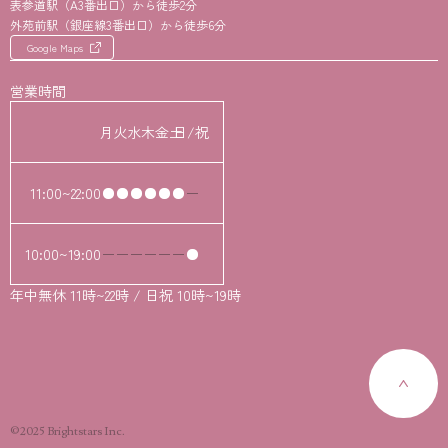
表参道駅（A3番出口）から徒歩2分
外苑前駅（銀座線3番出口）から徒歩6分
Google Maps
営業時間
月
火
水
木
金
土
日/祝
11:00~22:00
10:00~19:00
年中無休 11時~22時 / 日祝 10時~19時
©2025 Brightstars Inc.