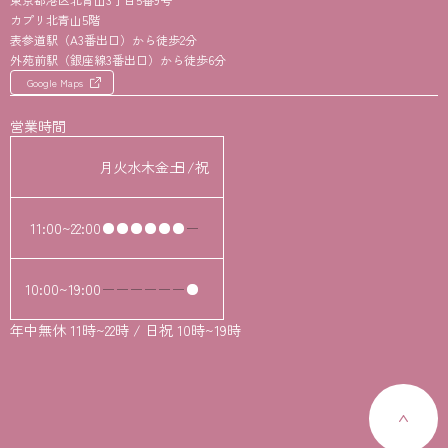
カプリ北青山5階
表参道駅（A3番出口）から徒歩2分
外苑前駅（銀座線3番出口）から徒歩6分
Google Maps
営業時間
月
火
水
木
金
土
日/祝
11:00~22:00
10:00~19:00
年中無休 11時~22時 / 日祝 10時~19時