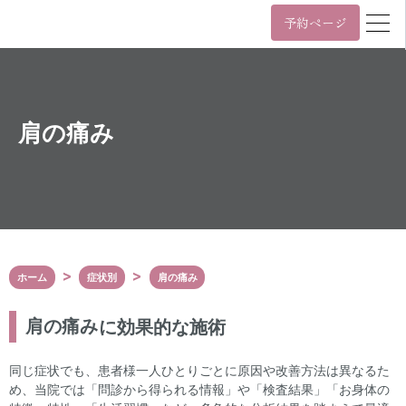
予約ページ
営業時間
年中無休 11時~22時 / 日祝 10時~19時
月
火
水
木
金
土
日/祝
肩の痛み
11:00~22:00
10:00~19:00
年中無休 11時~22時 / 日祝 10時~19時
03-6455-4057
Tel.
ホーム
症状別
肩の痛み
〒107-0061
東京都港区北青山3丁目5番9号
カプリ北青山5階
肩の痛み
に効果的な施術
表参道駅（A3番出口）から徒歩2分
外苑前駅（銀座線3番出口）から徒歩6分
同じ症状でも、患者様一人ひとりごとに原因や改善方法は異なるた
Google Maps
め、当院では「問診から得られる情報」や「検査結果」「お身体の