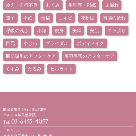
冷え・血行不良
むくみ
生理痛・PMS
尿漏れ
逆子
不妊
便秘
ニキビ
花粉症
胃腸の疲れ
呼吸の浅さ
小顔
痩身
美脚
美肌
エラ張り
目元
小じわ
ブライダル
ボディメイク
脂肪吸引のアフターケア
美容整形のアフターケア
くすみ
たるみ
セルライト
国家資格者が行う絶品施術
ポルクス鍼灸整骨院
03-6455-4057
Tel.
〒107-0061
東京都港区北青山3丁目5番9号