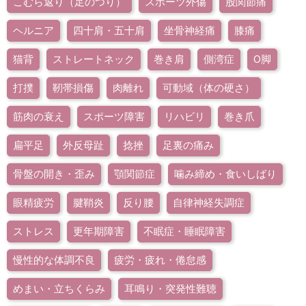
こむら返り（足のつり）
スポーツ外傷
股関節痛
ヘルニア
四十肩・五十肩
坐骨神経痛
膝痛
猫背
ストレートネック
巻き肩
側湾症
O脚
打撲
靭帯損傷
肉離れ
可動域（体の硬さ）
筋肉の衰え
スポーツ障害
リハビリ
巻き爪
扁平足
外反母趾
捻挫
足裏の痛み
骨盤の開き・歪み
顎関節症
噛み締め・食いしばり
眼精疲労
腱鞘炎
反り腰
自律神経失調症
ストレス
更年期障害
不眠症・睡眠障害
慢性的な体調不良
疲労・疲れ・倦怠感
めまい・立ちくらみ
耳鳴り・突発性難聴