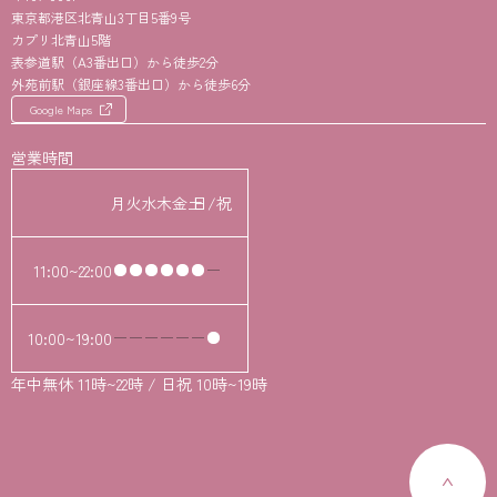
東京都港区北青山3丁目5番9号
カプリ北青山5階
表参道駅（A3番出口）から徒歩2分
外苑前駅（銀座線3番出口）から徒歩6分
Google Maps
営業時間
月
火
水
木
金
土
日/祝
11:00~22:00
10:00~19:00
年中無休 11時~22時 / 日祝 10時~19時