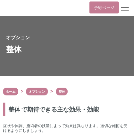
予約ページ
営業時間
年中無休 11時~22時 / 日祝 10時~19時
月
火
水
木
金
土
日/祝
オプション
整体
11:00~22:00
10:00~19:00
年中無休 11時~22時 / 日祝 10時~19時
03-6455-4057
Tel.
ホーム
オプション
整体
〒107-0061
東京都港区北青山3丁目5番9号
カプリ北青山5階
整体
で期待できる主な効果・効能
表参道駅（A3番出口）から徒歩2分
外苑前駅（銀座線3番出口）から徒歩6分
Google Maps
症状や体調、施術者の技量によって効果は異なります。適切な施術を受
けるようにしましょう。