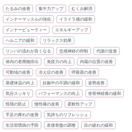
たるみの改善
集中力アップ
むくみ解消
インナーマッスルの強化
イライラ感の緩和
インナービューティー
エネルギーアップ
ヘルニアの緩和
リラックス効果
リンパの流れが良くなる
交感神経の抑制
代謝の促進
体内の老廃物排出
免疫力の向上
内蔵の位置の改善
可動域の改善
冷え症の改善
呼吸器の改善
基礎体温の向上
妊娠中の不調の緩和
姿勢改善
気分スッキリ
パフォーマンスの向上
坐骨神経痛の緩和
怪我の防止
慢性痛の改善
柔軟性アップ
手足の痺れの改善
気持ちのリフレッシュ
生活習慣病の予防
産後骨盤の調整
目の疲れの緩和