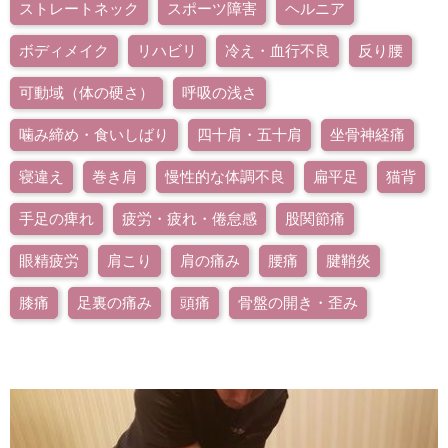
ストレートネック
スポーツ障害
ヘルニア
ボディメイク
リハビリ
冷え・血行不良
反り腰
可動域（体の硬さ）
呼吸の浅さ
噛み締め・食いしばり
四十肩・五十肩
坐骨神経痛
寝違え
巻き肩
慢性的な体調不良
扁平足
猫背
手足の痺れ
疲労・疲れ・倦怠感
股関節痛
眼精疲労
肩こり
肩の痛み
腰痛
腱鞘炎
膝痛
足裏の痛み
頭痛
骨盤の開き・歪み