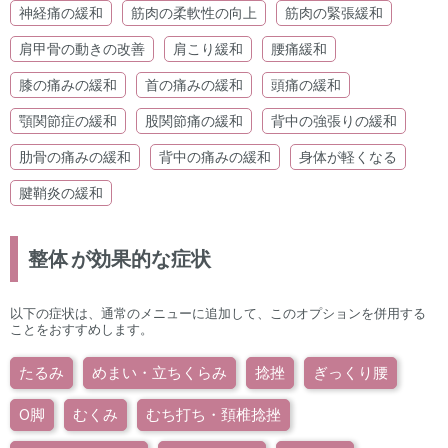
神経痛の緩和
筋肉の柔軟性の向上
筋肉の緊張緩和
肩甲骨の動きの改善
肩こり緩和
腰痛緩和
膝の痛みの緩和
首の痛みの緩和
頭痛の緩和
顎関節症の緩和
股関節痛の緩和
背中の強張りの緩和
肋骨の痛みの緩和
背中の痛みの緩和
身体が軽くなる
腱鞘炎の緩和
整体
が効果的な症状
以下の症状は、通常のメニューに追加して、このオプションを併用する
ことをおすすめします。
たるみ
めまい・立ちくらみ
捻挫
ぎっくり腰
O脚
むくみ
むち打ち・頚椎捻挫