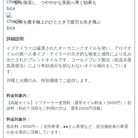
肌を保湿し、つややかな美肌へ導く効果も
心身を癒す極上のひとときで疲労も吹き飛ぶ
詳細説明
イブテイラーは厳選されたオーガニックオイルを使い、アロマオ
イルの第一人者イブ・テイラーの天才的な嗅覚と感性により生み
出だされたブレンドオイルです。コールドプレス製法（低温水蒸
気蒸留法）により有効成分を損なわないオイル抽出をしていま
す。
月曜と火曜のみ、特別価格でご提供します。
料金対象内
：
【高級オイル】イブテーラー使用料（通常オイル料金＋2000円）/ 初
診料（初めて当院をご利用の方は、通常2000円頂戴）
料金対象外
：
指名料（1000円～ / 女性希望 , ●●さん希望など、担当施術者の希望
がある場合に頂戴しています）