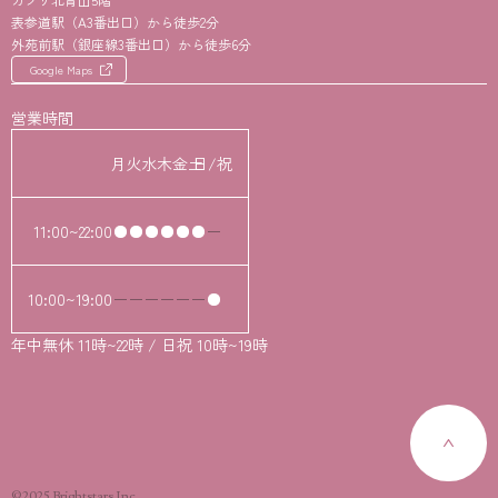
表参道駅（A3番出口）から徒歩2分
外苑前駅（銀座線3番出口）から徒歩6分
Google Maps
営業時間
月
火
水
木
金
土
日/祝
11:00~22:00
10:00~19:00
年中無休 11時~22時 / 日祝 10時~19時
©2025 Brightstars Inc.