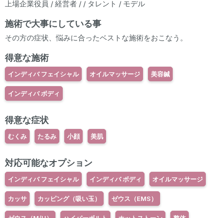
上場企業役員 / 経営者 / / タレント / モデル
施術で大事にしている事
その方の症状、悩みに合ったベストな施術をおこなう。
得意な施術
インディバ フェイシャル
オイルマッサージ
美容鍼
インディバ ボディ
得意な症状
むくみ
たるみ
小顔
美肌
対応可能なオプション
インディバ フェイシャル
インディバ ボディ
オイルマッサージ
カッサ
カッピング（吸い玉）
ゼウス（EMS）
ゼウス（M/U）
ハイパーボルト
ホットストーン
整体