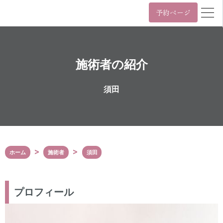
予約ページ
営業時間
年中無休 11時~22時 / 日祝 10時~19時
施術者の紹介
月
火
水
木
金
土
日/祝
11:00~22:00
須田
10:00~19:00
年中無休 11時~22時 / 日祝 10時~19時
03-6455-4057
Tel.
ホーム
施術者
須田
〒107-0061
東京都港区北青山3丁目5番9号
カプリ北青山5階
表参道駅（A3番出口）から徒歩2分
プロフィール
外苑前駅（銀座線3番出口）から徒歩6分
Google Maps