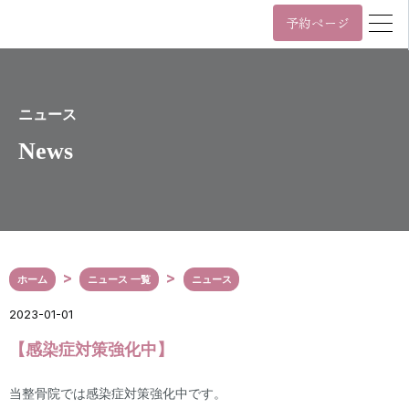
予約ページ
営業時間
年中無休 11時~22時 / 日祝 10時~19時
月
火
水
木
金
土
日/祝
ニュース
News
11:00~22:00
10:00~19:00
年中無休 11時~22時 / 日祝 10時~19時
03-6455-4057
Tel.
ホーム
ニュース 一覧
ニュース
〒107-0061
東京都港区北青山3丁目5番9号
2023-01-01
カプリ北青山5階
表参道駅（A3番出口）から徒歩2分
【感染症対策強化中】
外苑前駅（銀座線3番出口）から徒歩6分
Google Maps
当整骨院では感染症対策強化中です。