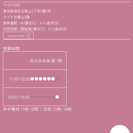
〒107-0061
東京都港区北青山3丁目5番9号
カプリ北青山5階
表参道駅（A3番出口）から徒歩2分
外苑前駅（銀座線3番出口）から徒歩6分
Google Maps
営業時間
月
火
水
木
金
土
日/祝
11:00~22:00
10:00~19:00
年中無休 11時~22時 / 日祝 10時~19時