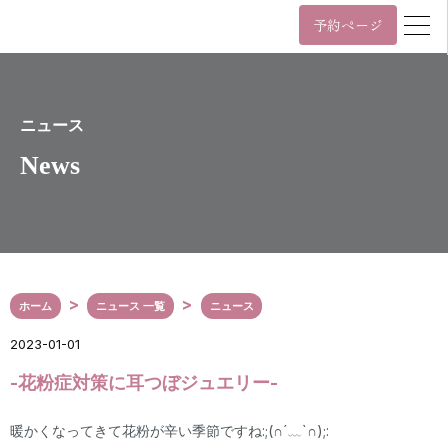
予約ページ
営業時間
年中無休 11時~22時 / 日祝 10時~19時
月
火
水
木
金
土
日/祝
ニュース
News
11:00~22:00
10:00~19:00
年中無休 11時~22時 / 日祝 10時~19時
03-6455-4057
Tel.
ホーム
ニュース 一覧
ニュース
〒107-0061
東京都港区北青山3丁目5番9号
2023-01-01
カプリ北青山5階
表参道駅（A3番出口）から徒歩2分
-花粉症対策に耳つぼジュエリー-
外苑前駅（銀座線3番出口）から徒歩6分
Google Maps
暖かくなってきて花粉が辛い季節ですね:;(∩´﹏`∩);: