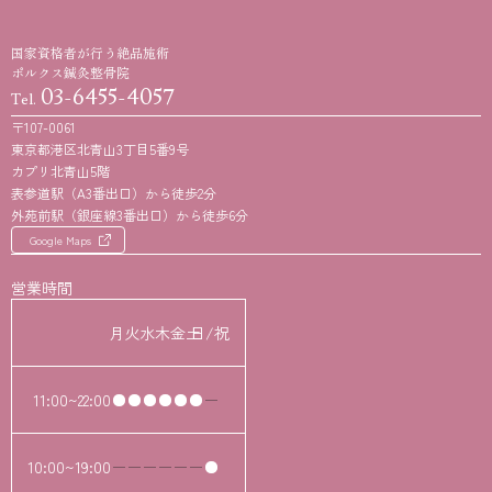
国家資格者が行う絶品施術
ポルクス鍼灸整骨院
03-6455-4057
Tel.
〒107-0061
東京都港区北青山3丁目5番9号
カプリ北青山5階
表参道駅（A3番出口）から徒歩2分
外苑前駅（銀座線3番出口）から徒歩6分
Google Maps
営業時間
月
火
水
木
金
土
日/祝
11:00~22:00
10:00~19:00