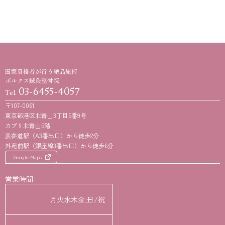
国家資格者が行う絶品施術
ポルクス鍼灸整骨院
03-6455-4057
Tel.
〒107-0061
東京都港区北青山3丁目5番9号
カプリ北青山5階
表参道駅（A3番出口）から徒歩2分
外苑前駅（銀座線3番出口）から徒歩6分
Google Maps
営業時間
月
火
水
木
金
土
日/祝