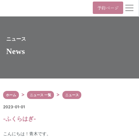
予約ページ
営業時間
年中無休 11時~22時 / 日祝 10時~19時
月
火
水
木
金
土
日/祝
ニュース
News
11:00~22:00
10:00~19:00
年中無休 11時~22時 / 日祝 10時~19時
03-6455-4057
Tel.
ホーム
ニュース 一覧
ニュース
〒107-0061
東京都港区北青山3丁目5番9号
2023-01-01
カプリ北青山5階
表参道駅（A3番出口）から徒歩2分
-ふくらはぎ-
外苑前駅（銀座線3番出口）から徒歩6分
Google Maps
こんにちは！青木です。