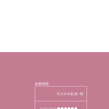
営業時間
月
火
水
木
金
土
日/祝
11:00~22:00