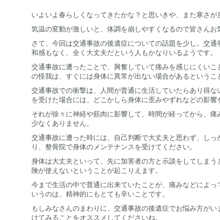
いよいよ春らしくなってきたかな？と思いきや、また寒さが
気温の変動が激しいと、体調を崩しやすくなるので皆さんお
さて、今回は交通事故の後遺症についての話題を少し。交通
和感もなく、全く大丈夫だという人もかなりいるようです。
交通事故に遭ったことで、興奮していて痛みを感じにくいこ
の怪我は、すぐには身体に異常が出ない場合があるというこ
交通事故での衝撃は、人間が普通に生活していたらあり得な
を受けた場合には、どこかしら身体に歪みやずれなどの影響
それが徐々に神経や筋肉に影響して、時間が経ってから、痛
少なくありません。
交通事故に遭った時には、自己判断で大丈夫と思わず、しっ
り、整骨院で身体のメンテナンスを受けてください。
身体は大丈夫といって、先に加害者の方と示談をしてしまう
険が使えないということが起こりえます。
今まで生活の中で普通に出来ていたことが、痛みなどによっ
いうのは、精神的にもとても辛いことです。
もしみなさんのまわりに、交通事故の後遺症でお悩み方がい
けてみることをオススメしてくださいね。