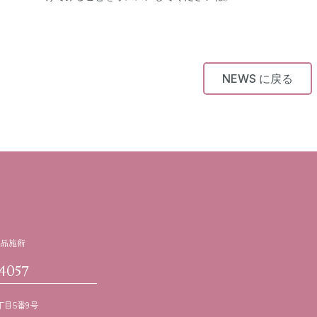
NEWS に戻る
品施術
4057
目5番9号