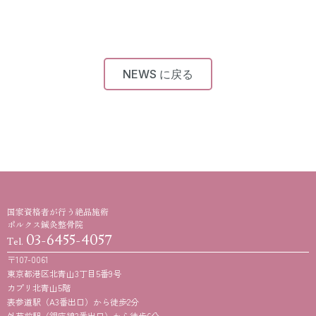
NEWS に戻る
国家資格者が行う絶品施術
ポルクス鍼灸整骨院
03-6455-4057
Tel.
〒107-0061
東京都港区北青山3丁目5番9号
カプリ北青山5階
表参道駅（A3番出口）から徒歩2分
外苑前駅（銀座線3番出口）から徒歩6分