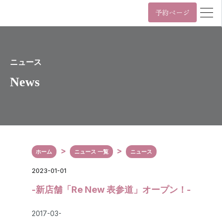
予約ページ
営業時間
年中無休 11時~22時 / 日祝 10時~19時
月
火
水
木
金
土
日/祝
ニュース
News
11:00~22:00
10:00~19:00
年中無休 11時~22時 / 日祝 10時~19時
03-6455-4057
Tel.
ホーム
ニュース 一覧
ニュース
〒107-0061
東京都港区北青山3丁目5番9号
2023-01-01
カプリ北青山5階
表参道駅（A3番出口）から徒歩2分
-新店舗「Re New 表参道」オープン！-
外苑前駅（銀座線3番出口）から徒歩6分
Google Maps
2017-03-