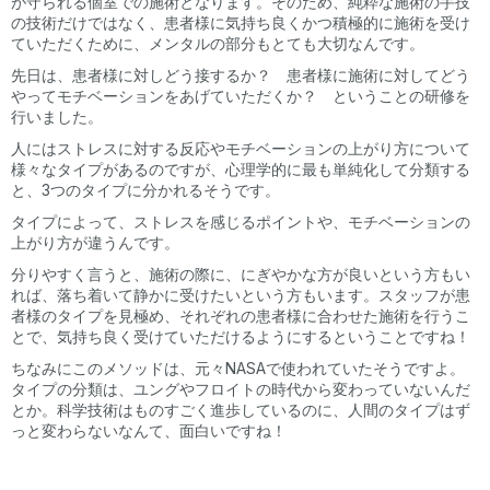
が守られる個室での施術となります。そのため、純粋な施術の手技
の技術だけではなく、患者様に気持ち良くかつ積極的に施術を受け
ていただくために、メンタルの部分もとても大切なんです。
先日は、患者様に対しどう接するか？ 患者様に施術に対してどう
やってモチベーションをあげていただくか？ ということの研修を
行いました。
人にはストレスに対する反応やモチベーションの上がり方について
様々なタイプがあるのですが、心理学的に最も単純化して分類する
と、3つのタイプに分かれるそうです。
タイプによって、ストレスを感じるポイントや、モチベーションの
上がり方が違うんです。
分りやすく言うと、施術の際に、にぎやかな方が良いという方もい
れば、落ち着いて静かに受けたいという方もいます。スタッフが患
者様のタイプを見極め、それぞれの患者様に合わせた施術を行うこ
とで、気持ち良く受けていただけるようにするということですね！
ちなみにこのメソッドは、元々NASAで使われていたそうですよ。
タイプの分類は、ユングやフロイトの時代から変わっていないんだ
とか。科学技術はものすごく進歩しているのに、人間のタイプはず
っと変わらないなんて、面白いですね！