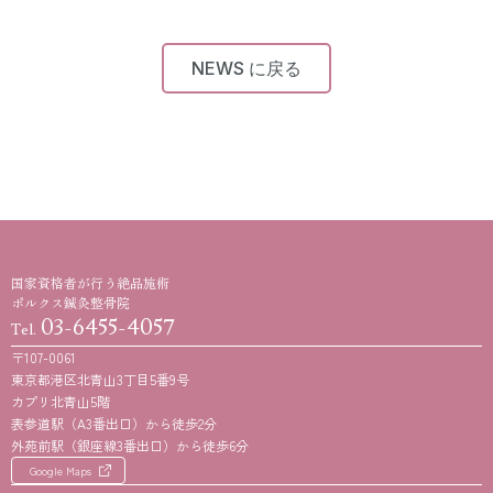
NEWS に戻る
国家資格者が行う絶品施術
ポルクス鍼灸整骨院
03-6455-4057
Tel.
〒107-0061
東京都港区北青山3丁目5番9号
カプリ北青山5階
表参道駅（A3番出口）から徒歩2分
外苑前駅（銀座線3番出口）から徒歩6分
Google Maps