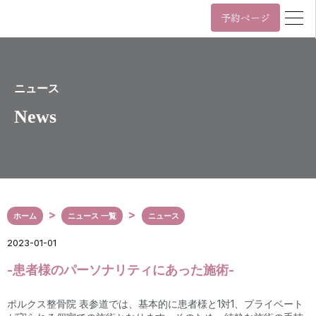
予約ページ
営業時間
年中無休 11時~22時 / 日祝 10時~19時
月
火
水
木
金
土
日/祝
ニュース
News
11:00~22:00
10:00~19:00
年中無休 11時~22時 / 日祝 10時~19時
03-6455-4057
Tel.
ホーム
ニュース 一覧
ニュース
〒107-0061
東京都港区北青山3丁目5番9号
2023-01-01
カプリ北青山5階
表参道駅（A3番出口）から徒歩2分
-患者様のパーソナリティにあった施術-
外苑前駅（銀座線3番出口）から徒歩6分
Google Maps
ポルクス整骨院 表参道では、基本的に患者様と1対1、プライベート