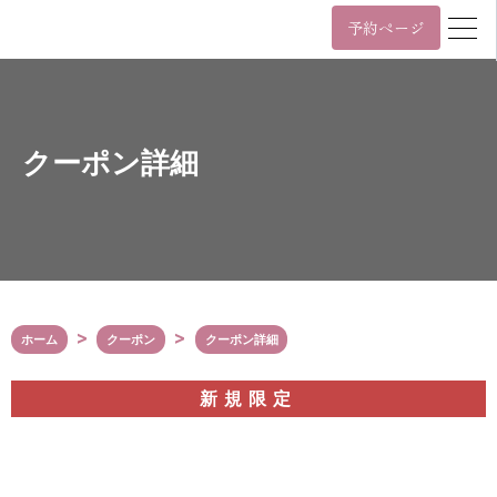
予約ページ
営業時間
年中無休 11時~22時 / 日祝 10時~19時
月
火
水
木
金
土
日/祝
クーポン詳細
11:00~22:00
10:00~19:00
年中無休 11時~22時 / 日祝 10時~19時
03-6455-4057
Tel.
ホーム
クーポン
クーポン詳細
〒107-0061
東京都港区北青山3丁目5番9号
カプリ北青山5階
新規限定
表参道駅（A3番出口）から徒歩2分
外苑前駅（銀座線3番出口）から徒歩6分
Google Maps