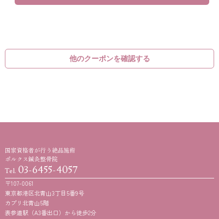
他のクーポンを確認する
国家資格者が行う絶品施術
ポルクス鍼灸整骨院
03-6455-4057
Tel.
〒107-0061
東京都港区北青山3丁目5番9号
カプリ北青山5階
表参道駅（A3番出口）から徒歩2分