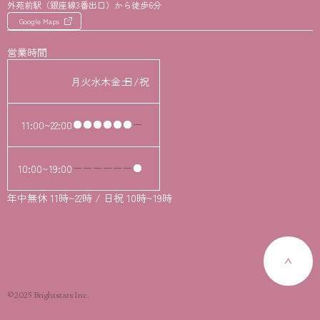
外苑前駅（銀座線3番出口）から徒歩6分
Google Maps
営業時間
月
火
水
木
金
土
日/祝
11:00~22:00
10:00~19:00
年中無休 11時~22時 / 日祝 10時~19時
©2025 Brightstars Inc.